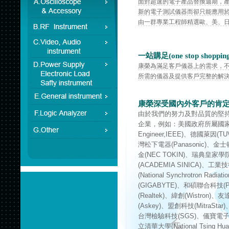
面對超速的電子產品替換週期，
新的電子測試儀器而卻只能應用
由一群專業工程師精選歐、美、
一站購足
(one stop shoppin
康榮為滿足客戶儀器上的需求，
所需的儀器及提供客戶完整的解
康榮深受國內外客戶的肯
由於我們的努力及對品質的堅
企業，例如：美國政府所屬國家標準局(NIS
Engineer,IEEE)、德國萊因
灣松下電器(Panasonic)、金士頓(
金(NEC TOKIN)、瑞典皇家學院(K
(ACADEMIA SINICA)、工業技術研
(National Synchrotron Rad
(GIGABYTE)、和碩聯合科技(Pe
(Realtek)、緯創(Wistron
(Askey)、盟創科技(MitraSta
台灣檢驗科技(SGS)、儀寶電子(IPE
立清華大學(National Tsing Hu