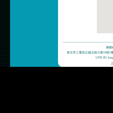
-------------------------------------------------
康榮科技
新北市三重區正義北路33巷16號1樓(捷運新
LINE ID: ka